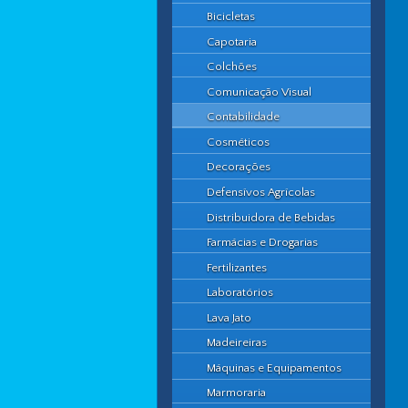
Bicicletas
Capotaria
Colchões
Comunicação Visual
Contabilidade
Cosméticos
Decorações
Defensívos Agrícolas
Distribuidora de Bebidas
Farmácias e Drogarias
Fertilizantes
Laboratórios
Lava Jato
Madeireiras
Máquinas e Equipamentos
Marmoraria