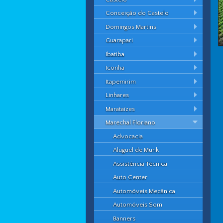
Conceição do Castelo
Domingos Martins
Guarapari
Ibatiba
Iconha
Itapemirim
Linhares
Marataízes
Marechal Floriano
Advocacia
Aluguel de Munk
Assistência Técnica
Auto Center
Automóveis Mecânica
Automóveis Som
Banners