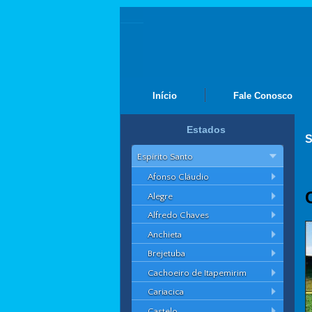
Início
Fale Conosco
Estados
S
Espírito Santo
Afonso Cláudio
Alegre
Alfredo Chaves
Anchieta
Brejetuba
Cachoeiro de Itapemirim
Cariacica
Castelo