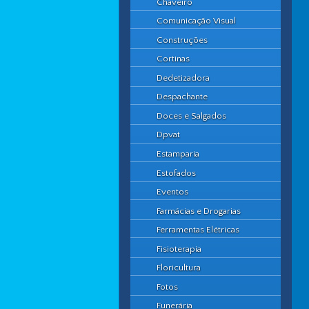
Chaveiro
Comunicação Visual
Construções
Cortinas
Dedetizadora
Despachante
Doces e Salgados
Dpvat
Estamparia
Estofados
Eventos
Farmácias e Drogarias
Ferramentas Elétricas
Fisioterapia
Floricultura
Fotos
Funerária