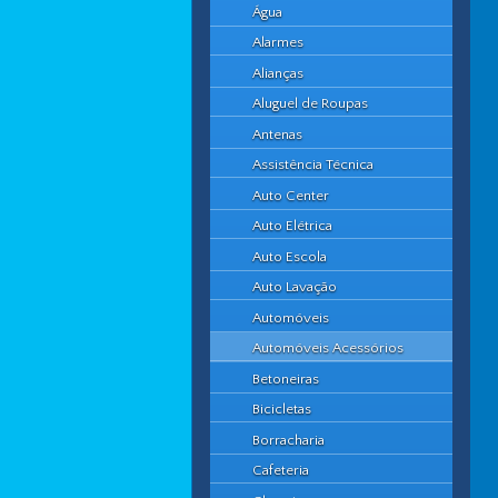
Água
Alarmes
Alianças
Aluguel de Roupas
Antenas
Assistência Técnica
Auto Center
Auto Elétrica
Auto Escola
Auto Lavação
Automóveis
Automóveis Acessórios
Betoneiras
Bicicletas
Borracharia
Cafeteria