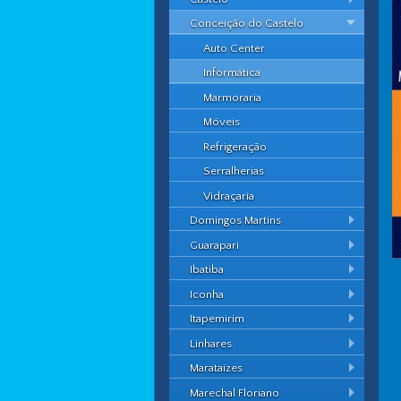
Conceição do Castelo
Auto Center
Informática
Marmoraria
Móveis
Refrigeração
Serralherias
Vidraçaria
Domingos Martins
Guarapari
Ibatiba
Iconha
Itapemirim
Linhares
Marataízes
Marechal Floriano