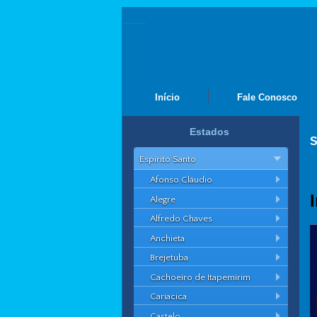
Início
Fale Conosco
Estados
S
Espírito Santo
Afonso Cláudio
Alegre
Alfredo Chaves
Anchieta
Brejetuba
Cachoeiro de Itapemirim
Cariacica
Castelo