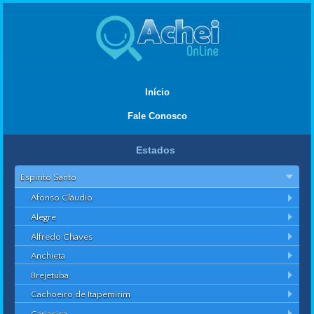
Início
Fale Conosco
Estados
Espírito Santo
Afonso Cláudio
Alegre
Alfredo Chaves
Anchieta
Brejetuba
Cachoeiro de Itapemirim
Cariacica