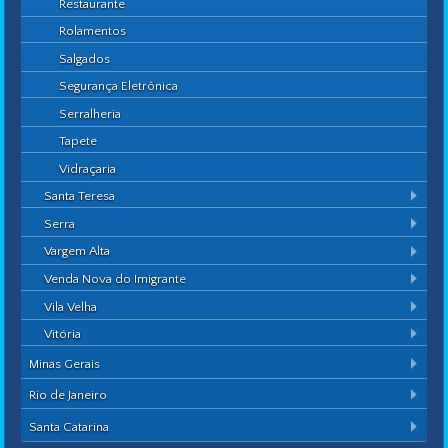
Restaurante
Rolamentos
Salgados
Segurança Eletrônica
Serralheria
Tapete
Vidraçaria
Santa Teresa
Serra
Vargem Alta
Venda Nova do Imigrante
Vila Velha
Vitória
Minas Gerais
Rio de Janeiro
Santa Catarina