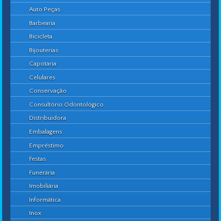
Auto Peças
Barbearia
Bicicleta
Bijouterias
Capotaria
Celulares
Conservação
Consultório Odontológico
Distribuidora
Embalagens
Empréstimo
Festas
Funerária
Imobiliária
Informática
Inox