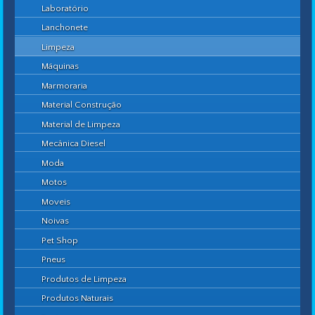
Laboratório
Lanchonete
Limpeza
Máquinas
Marmoraria
Material Construção
Material de Limpeza
Mecânica Diesel
Moda
Motos
Moveis
Noivas
Pet Shop
Pneus
Produtos de Limpeza
Produtos Naturais