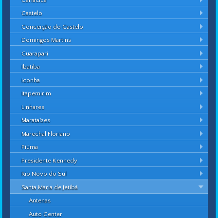
Castelo
Conceição do Castelo
Domingos Martins
Guarapari
Ibatiba
Iconha
Itapemirim
Linhares
Marataízes
Marechal Floriano
Piúma
Presidente Kennedy
Rio Novo do Sul
Santa Maria de Jetibá
Antenas
Auto Center