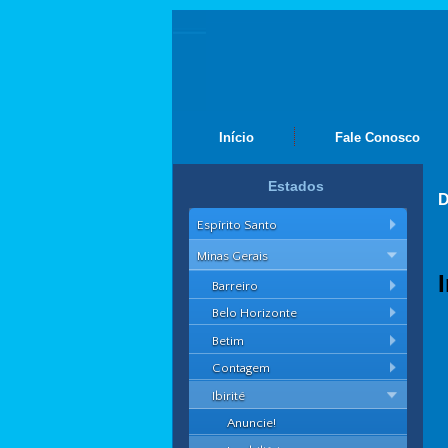
Início
Fale Conosco
Estados
D
Espírito Santo
Minas Gerais
Barreiro
Belo Horizonte
Betim
Contagem
Ibirité
Anuncie!