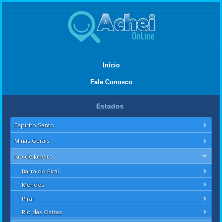
Início
Fale Conosco
Estados
Espírito Santo
Minas Gerais
Rio de Janeiro
Barra do Piraí
Mendes
Piraí
Rio das Ostras