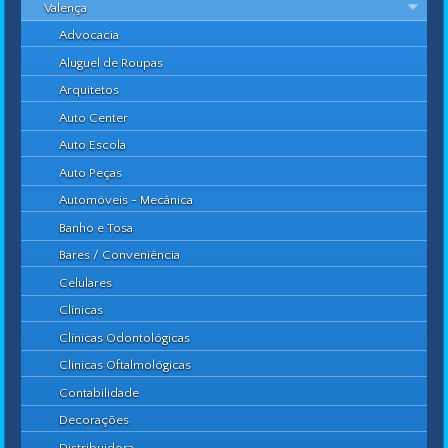
Valença
Advocacia
Aluguel de Roupas
Arquitetos
Auto Center
Auto Escola
Auto Peças
Automóveis - Mecânica
Banho e Tosa
Bares / Conveniência
Celulares
Clínicas
Clínicas Odontológicas
Clínicas Oftalmológicas
Contabilidade
Decorações
Distribuidora