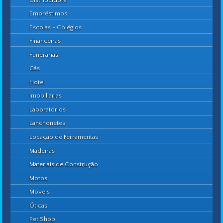
Empréstimos
Escolas - Colégios
Financeiras
Funerárias
Gás
Hotel
Imobiliárias
Laboratórios
Lanchonetes
Locação de Ferramentas
Madeiras
Materiais de Construção
Motos
Móveis
Óticas
Pet Shop