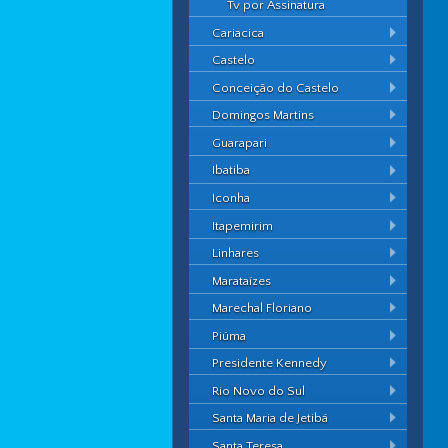
Tv por Assinatura
Cariacica
Castelo
Conceição do Castelo
Domingos Martins
Guarapari
Ibatiba
Iconha
Itapemirim
Linhares
Marataízes
Marechal Floriano
Piúma
Presidente Kennedy
Rio Novo do Sul
Santa Maria de Jetibá
Santa Teresa