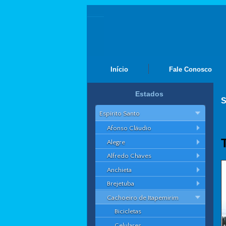
Início
Fale Conosco
Estados
S
Espírito Santo
Afonso Cláudio
Alegre
Alfredo Chaves
Anchieta
Brejetuba
Cachoeiro de Itapemirim
Bicicletas
Celulares