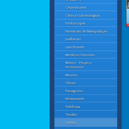
Churrascaria
Clínica Odontológica
Endoscopia
Farmácias de Manipulação
Joalherias
Lanchonete
Médicos Otorrino
Motos - Peças e
Acessórios
Móveis
Óticas
Paisagismo
Restaurante
Telefonia
Tendas
Toldos