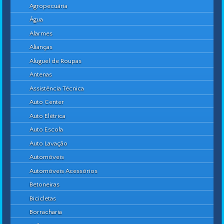
Agropecuária
Água
Alarmes
Alianças
Aluguel de Roupas
Antenas
Assistência Técnica
Auto Center
Auto Elétrica
Auto Escola
Auto Lavação
Automóveis
Automóveis Acessórios
Betoneiras
Bicicletas
Borracharia