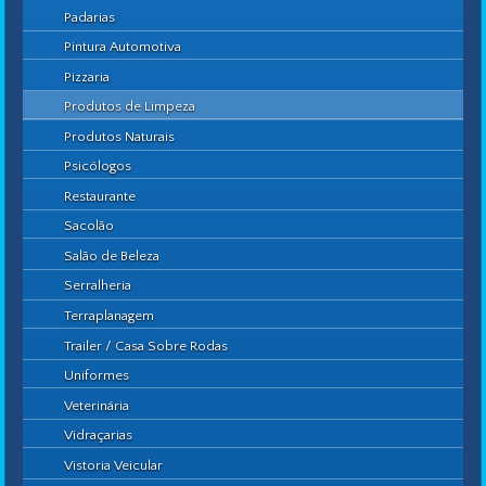
Padarias
Pintura Automotiva
Pizzaria
Produtos de Limpeza
Produtos Naturais
Psicólogos
Restaurante
Sacolão
Salão de Beleza
Serralheria
Terraplanagem
Trailer / Casa Sobre Rodas
Uniformes
Veterinária
Vidraçarias
Vistoria Veicular