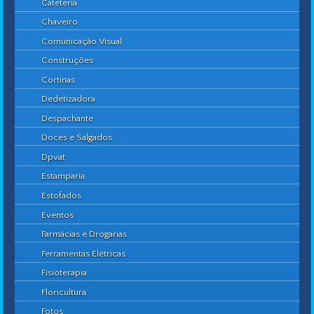
Cafeteria
Chaveiro
Comunicação Visual
Construções
Cortinas
Dedetizadora
Despachante
Doces e Salgados
Dpvat
Estamparia
Estofados
Eventos
Farmácias e Drogarias
Ferramentas Elétricas
Fisioterapia
Floricultura
Fotos