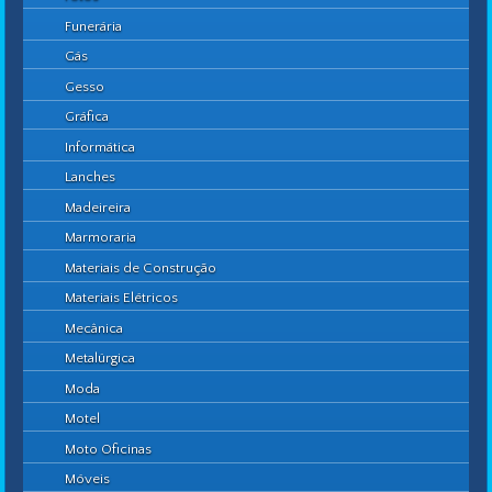
Funerária
Gás
Gesso
Gráfica
Informática
Lanches
Madeireira
Marmoraria
Materiais de Construção
Materiais Elétricos
Mecânica
Metalúrgica
Moda
Motel
Moto Oficinas
Móveis