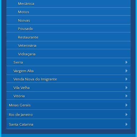
Mecânica
Motos
Noivas
Pousada
Restaurante
Veterinária
Vidraçaria
Serra
Vargem Alta
Venda Nova do Imigrante
Vila Velha
Vitória
Minas Gerais
Rio de Janeiro
Santa Catarina