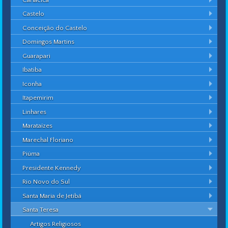
Castelo
Conceição do Castelo
Domingos Martins
Guarapari
Ibatiba
Iconha
Itapemirim
Linhares
Marataízes
Marechal Floriano
Piúma
Presidente Kennedy
Rio Novo do Sul
Santa Maria de Jetibá
Santa Teresa
Artigos Religiosos