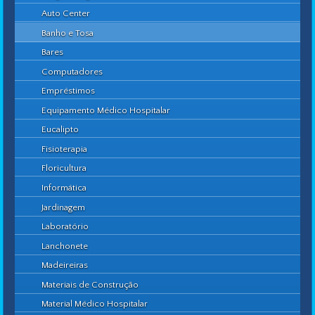
Auto Center
Banho e Tosa
Bares
Computadores
Empréstimos
Equipamento Médico Hospitalar
Eucalipto
Fisioterapia
Floricultura
Informática
Jardinagem
Laboratório
Lanchonete
Madeireiras
Materiais de Construção
Material Médico Hospitalar