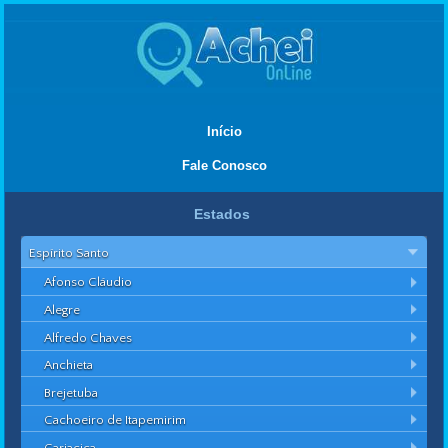
Início
Fale Conosco
Estados
Espírito Santo
Afonso Cláudio
Alegre
Alfredo Chaves
Anchieta
Brejetuba
Cachoeiro de Itapemirim
Cariacica