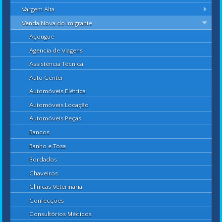
Vargem Alta
Venda Nova do Imigrante
Açougue
Agencia de Viagens
Assistência Técnica
Auto Center
Automóveis Elétrica
Automóveis Locação
Automóveis Peças
Bancos
Banho e Tosa
Bordados
Chaveiros
Clínicas Veterinária
Confecções
Consultórios Médicos