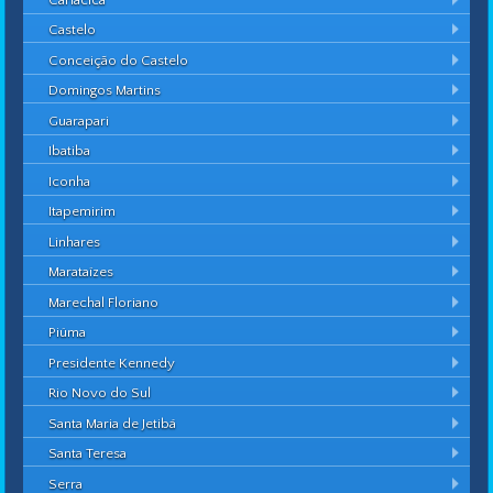
Castelo
Conceição do Castelo
Domingos Martins
Guarapari
Ibatiba
Iconha
Itapemirim
Linhares
Marataízes
Marechal Floriano
Piúma
Presidente Kennedy
Rio Novo do Sul
Santa Maria de Jetibá
Santa Teresa
Serra