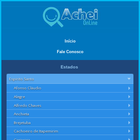
Início
Fale Conosco
Estados
Espírito Santo
Afonso Cláudio
Alegre
Alfredo Chaves
Anchieta
Brejetuba
Cachoeiro de Itapemirim
Cariacica