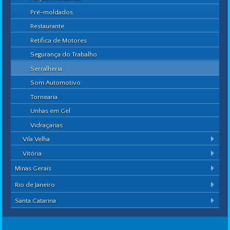
Pré-moldados
Restaurante
Retífica de Motores
Segurança do Trabalho
Serralheria
Som Automotivo
Tornearia
Unhas em Gel
Vidraçarias
Vila Velha
Vitória
Minas Gerais
Rio de Janeiro
Santa Catarina