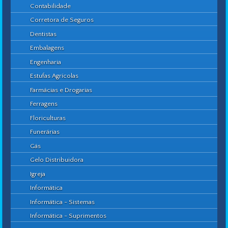
Contabilidade
Corretora de Seguros
Dentistas
Embalagens
Engenharia
Estufas Agrícolas
Farmácias e Drogarias
Ferragens
Floriculturas
Funerárias
Gás
Gelo Distribuidora
Igreja
Informática
Informática - Sistemas
Informática - Suprimentos