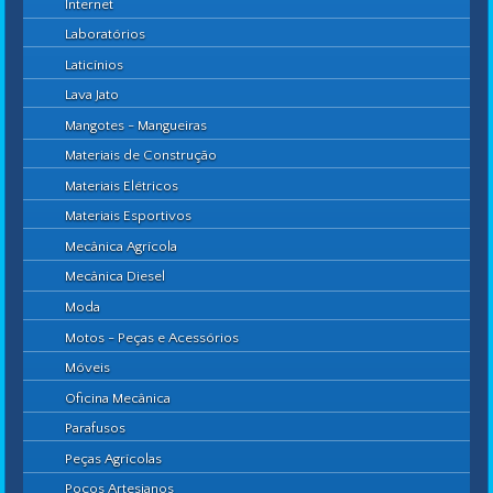
Internet
Laboratórios
Laticínios
Lava Jato
Mangotes - Mangueiras
Materiais de Construção
Materiais Elétricos
Materiais Esportivos
Mecânica Agrícola
Mecânica Diesel
Moda
Motos - Peças e Acessórios
Móveis
Oficina Mecânica
Parafusos
Peças Agrícolas
Poços Artesianos