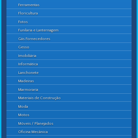
Ferramentas
Floricultura
Fotos
Funilaria e Lanternagem
Gás Fornecedores
Gesso
Imobiliária
Informática
Lanchonete
Madeiras
Marmoraria
Materiais de Construção
Moda
Motos
Móveis / Planejados
Oficina Mecânica