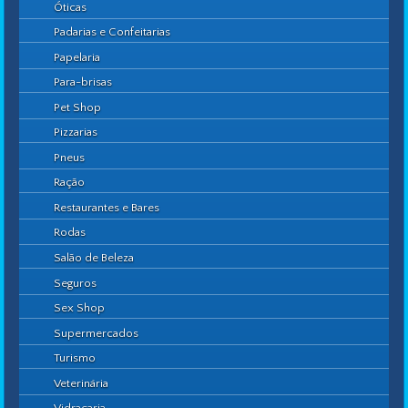
Óticas
Padarias e Confeitarias
Papelaria
Para-brisas
Pet Shop
Pizzarias
Pneus
Ração
Restaurantes e Bares
Rodas
Salão de Beleza
Seguros
Sex Shop
Supermercados
Turismo
Veterinária