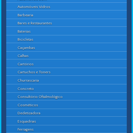
Automóveis Vidros
Barbearia
Bares e Restaurantes
Baterias
Bicicletas
Caçambas
Calhas
Cartórios
Cartuchos e Toners
Churrascaria
Concreto
Consultório Oftalmológico
Cosméticos
Dedetizadora
Esquadrias
Ferragens