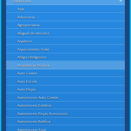
Santa Luzia
Açaí
Advocacia
Agropecuária
Aluguel de Veículos
Aquários
Aquecimento Solar
Artigos Religiosos
Assistência Técnica
Auto Center
Auto Escola
Auto Peças
Automóveis Auto Center
Automóveis Estética
Automóveis Peças Acessórios
Automóveis Retífica
Automóveis Som