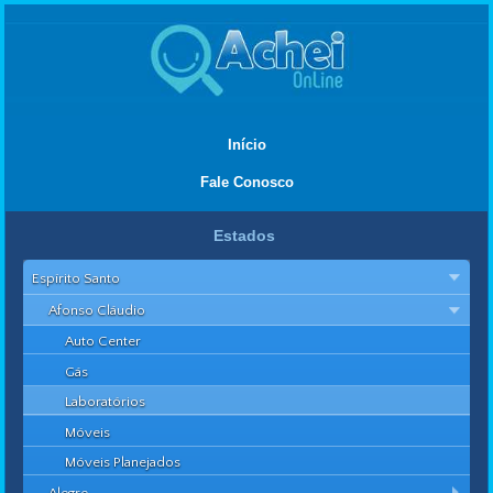
Início
Fale Conosco
Estados
Espírito Santo
Afonso Cláudio
Auto Center
Gás
Laboratórios
Móveis
Móveis Planejados
Alegre