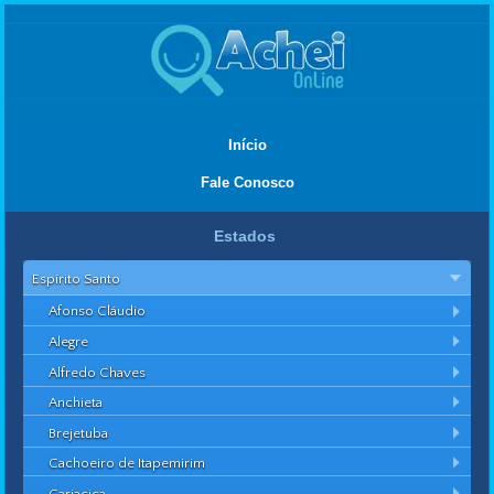
Início
Fale Conosco
Estados
Espírito Santo
Afonso Cláudio
Alegre
Alfredo Chaves
Anchieta
Brejetuba
Cachoeiro de Itapemirim
Cariacica