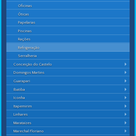
Oficinas
Óticas
Papelarias
Piscinas
Rações
Refrigeração
Serralheria
Conceição do Castelo
Domingos Martins
Guarapari
Ibatiba
Iconha
Itapemirim
Linhares
Marataízes
Marechal Floriano