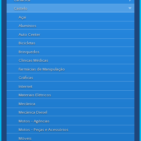
Castelo
Açaí
Alumínios
Auto Center
Bicicletas
Brinquedos
Clínicas Médicas
Farmácias de Manipulação
Gráficas
Internet
Materiais Elétricos
Mecânica
Mecânica Diesel
Motos - Agências
Motos - Peças e Acessórios
Móveis