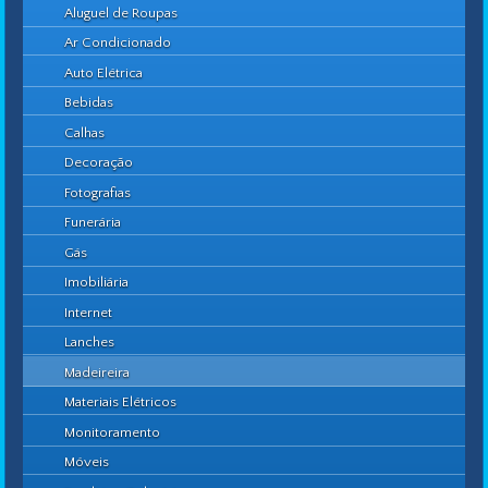
Aluguel de Roupas
Ar Condicionado
Auto Elétrica
Bebidas
Calhas
Decoração
Fotografias
Funerária
Gás
Imobiliária
Internet
Lanches
Madeireira
Materiais Elétricos
Monitoramento
Móveis