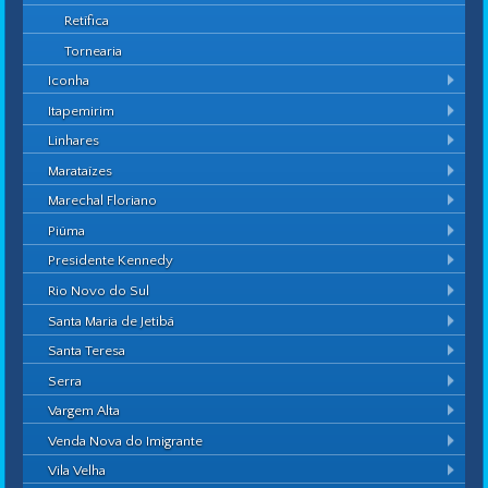
Retífica
Tornearia
Iconha
Itapemirim
Linhares
Marataízes
Marechal Floriano
Piúma
Presidente Kennedy
Rio Novo do Sul
Santa Maria de Jetibá
Santa Teresa
Serra
Vargem Alta
Venda Nova do Imigrante
Vila Velha