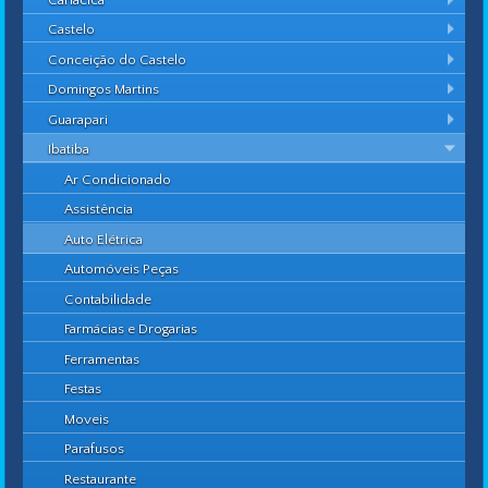
Castelo
Conceição do Castelo
Domingos Martins
Guarapari
Ibatiba
Ar Condicionado
Assistência
Auto Elétrica
Automóveis Peças
Contabilidade
Farmácias e Drogarias
Ferramentas
Festas
Moveis
Parafusos
Restaurante