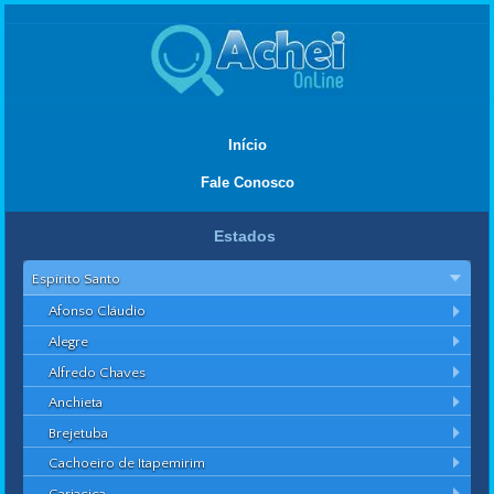
Início
Fale Conosco
Estados
Espírito Santo
Afonso Cláudio
Alegre
Alfredo Chaves
Anchieta
Brejetuba
Cachoeiro de Itapemirim
Cariacica