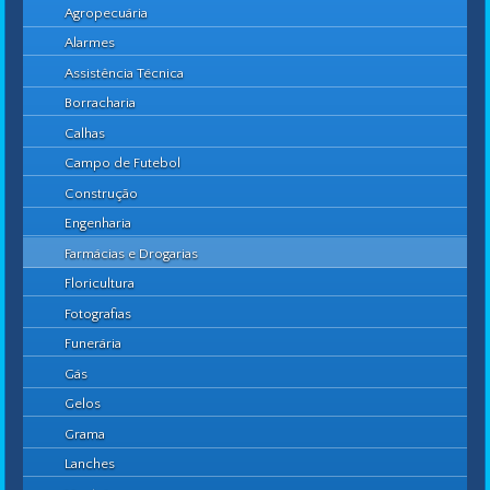
Agropecuária
Alarmes
Assistência Técnica
Borracharia
Calhas
Campo de Futebol
Construção
Engenharia
Farmácias e Drogarias
Floricultura
Fotografias
Funerária
Gás
Gelos
Grama
Lanches