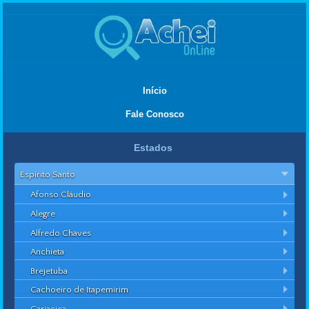
Início
Fale Conosco
Estados
Espírito Santo
Afonso Cláudio
Alegre
Alfredo Chaves
Anchieta
Brejetuba
Cachoeiro de Itapemirim
Cariacica