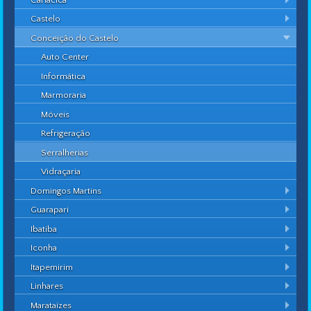
Castelo
Conceição do Castelo
Auto Center
Informática
Marmoraria
Móveis
Refrigeração
Serralherias
Vidraçaria
Domingos Martins
Guarapari
Ibatiba
Iconha
Itapemirim
Linhares
Marataízes