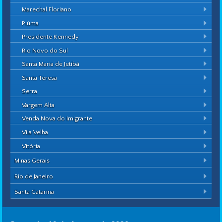
Marechal Floriano
Piúma
Presidente Kennedy
Rio Novo do Sul
Santa Maria de Jetibá
Santa Teresa
Serra
Vargem Alta
Venda Nova do Imigrante
Vila Velha
Vitória
Minas Gerais
Rio de Janeiro
Santa Catarina